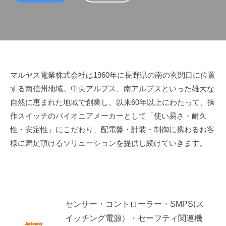
Information
マルヤス電業株式会社は1960年に長野県の南の玄関口に位置
する南信州地域。中央アルプス、南アルプスといった雄大な
2022
自然に恵まれた地域で創業し、以来60年以上にわたって、操
年
作スイッチのパイオニアメーカーとして「使い易さ・耐久
11
性・安定性」にこだわり、配電盤・計装・制御に携わるお客
月
様に満足頂けるソリューションを提供し続けていきます。
25
日
by
admin
センサー・コントローラー・SMPS(ス
イッチング電源）・セーフティ関連機