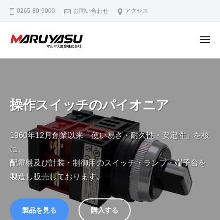
マ
ー
コ
0265-80-9000
お問い合わせ
アクセス
ル
ン
ヤ
テ
ス
メ
ン
電
ニ
ュ
マ
M
業
ツ
ー
ル
a
株
へ
式
d
ヤ
ス
会
e
ス
キ
操作スイッチのパイオニア
社
i
電
ッ
n
業
プ
N
1960年12月創業以来「使い易さ・耐久性・安定性」を核
株
a
に、
式
g
配電盤及び計装・制御用のスイッチ・ランプ・端子台を
会
a
製造し販売しております。
社
n
o
製品を見る
購入する