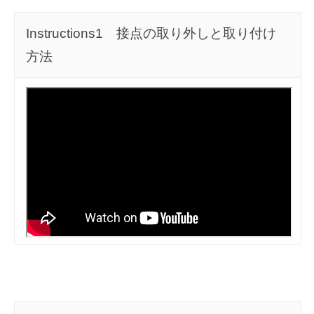
扱
説
Instructions1 接点の取り外しと取り付け
明
方法
2022
年
11
月
18
日
by
admin