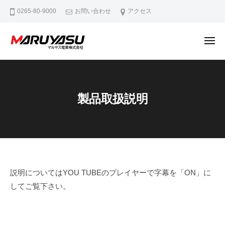
マ
ー
コ
0265-80-9000
お問い合わせ
アクセス
ル
ン
ヤ
テ
ス
メ
ン
電
ニ
ュ
マ
M
業
ツ
ー
ル
a
株
へ
式
d
ヤ
ス
製品取扱説明
会
e
ス
キ
社
i
電
ッ
n
業
プ
N
株
a
式
g
会
製
a
説明についてはYOU TUBEのプレイヤーで字幕を「ON」に
社
n
してご覧下さい。
品
o
取