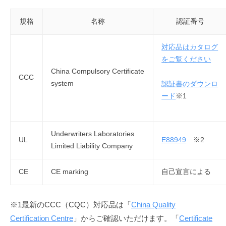
証・
適
規格
名称
認証番号
合
対応品はカタログ
情
をご覧ください
China Compulsory Certificate
報
CCC
system
認証書のダウンロ
ード
※1
2024
年
12
月
Underwriters Laboratories
UL
E88949
※2
5
Limited Liability Company
日
by
CE
CE marking
自己宣言による
admin
※1最新のCCC（CQC）対応品は「
China Quality
Certification Centre
」からご確認いただけます。「
Certificate