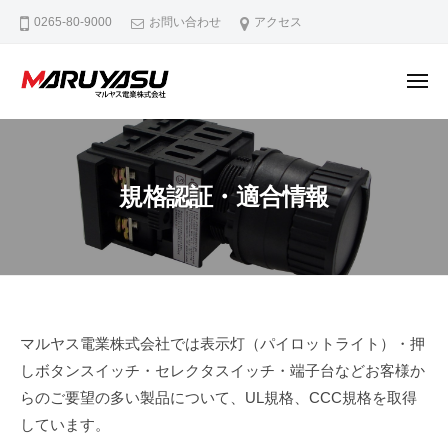
マ
ー
コ
0265-80-9000
お問い合わせ
アクセス
ル
ン
ヤ
テ
ス
メ
ン
電
ニ
ュ
マ
M
業
ツ
ー
ル
a
株
へ
式
d
ヤ
ス
規格認証・適合情報
会
e
ス
キ
社
i
電
ッ
n
業
プ
N
株
a
式
g
会
規
a
マルヤス電業株式会社では表示灯（パイロットライト）・押
社
n
しボタンスイッチ・セレクタスイッチ・端子台などお客様か
格
o
らのご要望の多い製品について、UL規格、CCC規格を取得
認
しています。