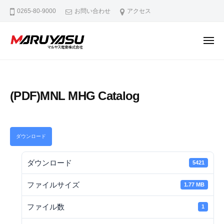
マ
ー
コ
0265-80-9000
お問い合わせ
アクセス
ル
ン
ヤ
テ
ス
メ
ン
電
ニ
ュ
マ
M
業
ツ
ー
ル
a
株
へ
式
d
ヤ
ス
(PDF)MNL MHG Catalog
会
e
ス
キ
社
i
電
ッ
n
業
プ
N
ダウンロード
株
a
式
g
ダウンロード
5421
会
a
社
n
ファイルサイズ
1.77 MB
o
ファイル数
1