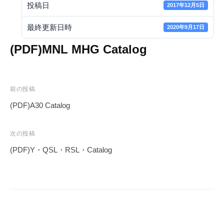
投稿日
2017年12月5日
最終更新日時
2020年9月17日
(PDF)MNL MHG Catalog
投
前の投稿
稿
(PDF)A30 Catalog
ナ
ビ
次の投稿
ゲ
(PDF)Y・QSL・RSL・Catalog
ー
シ
ョ
ン