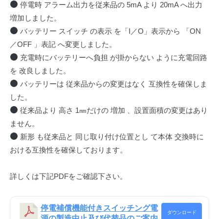
停電時 アラーム出力を従来品の 5mA より 20mA へ出力
増加しました。
バッテリー スイッチ の表示 を「I／O」表示から 「ON
／OFF 」表記 へ変更しました。
充電時にバッテリーへ負担 が掛からない ように充電回路
を 改良しました。
バッテリーは 従来品からの変更はなく 互換性を確保しま
した。
従来品より 高さ 1㎜だけの 増加 、設置面積の変更はあり
ません。
新形 も従来品と 同じ取り付け位置とし て本体 交換時に
おける互換性を確保しております。
詳しくは下記PDFをご確認下さい。
停電補償機能付きスイッチング電
ダウンロード
源の製造中止及び代替品のご案内