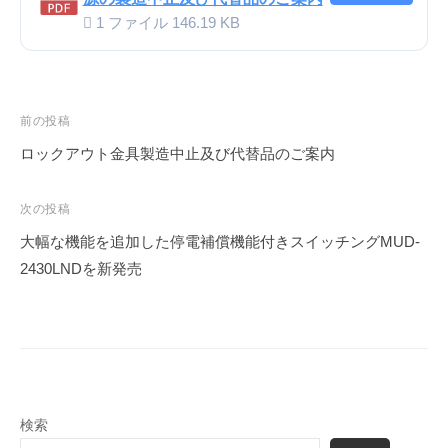
1 ファイル
146.19 KB
投
前の投稿
稿
ロックアウト金具製造中止及び代替品のご案内
ナ
ビ
次の投稿
ゲ
大幅な機能を追加した停電補償機能付きスイッチングMUD-
ー
2430LNDを新発売
シ
ョ
ン
検索