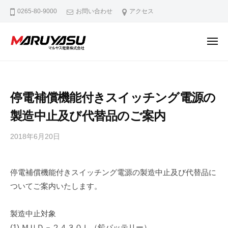
マ
ー
コ
0265-80-9000
お問い合わせ
アクセス
ル
ン
ヤ
テ
ス
メ
ン
電
ニ
ュ
マ
M
業
ツ
ー
ル
a
株
へ
式
d
ヤ
ス
停電補償機能付きスイッチング電源の
会
e
ス
キ
社
i
製造中止及び代替品のご案内
電
ッ
n
業
プ
N
2018年6月20日
b
株
a
y
式
a
g
停電補償機能付きスイッチング電源の製造中止及び代替品に
会
d
a
ついてご案内いたします。
m
社
n
i
o
n
製造中止対象
(1) ＭＵＤ－２４３０Ｌ（鉛バッテリー）