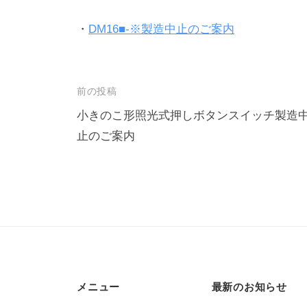
・
DM16■-※製造中止のご案内
投
前の投稿
稿
小きのこ形照光式押しボタンスイッチ製造
止のご案内
ナ
ビ
ゲ
ー
シ
ョ
ン
メニュー
最新のお知らせ