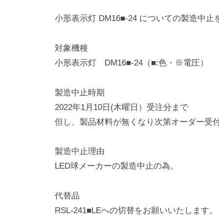
a
o
小形表示灯 DM16■-24 についての製造中
d
m
i
対象機種
n
小形表示灯 DM16■-24（■:色・※電圧）
製造中止時期
2022年1月10日(木曜日）受注分まで
但し、製品材料が無くなり次第オーダー受
製造中止理由
LED球メーカーの製造中止の為。
代替品
RSL-241■LEへの切替をお願いいたします。