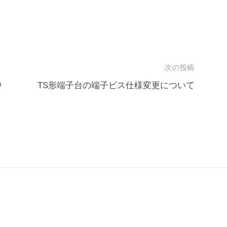
次の投稿
中
TS形端子台の端子ビス仕様変更について