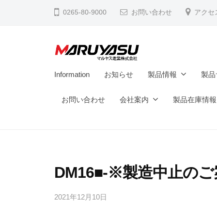
電
コ
0265-80-9000
お問い合わせ
アクセ
業
ン
株
テ
式
ン
会
ツ
マ
社
M
Information
お知らせ
製品情報
製品
へ
a
ル
ス
d
お問い合わせ
会社案内
製品在庫情報
ヤ
キ
e
ス
ッ
i
電
プ
n
業
N
株
a
DM16■-※製造中止の
式
g
会
a
2021年12月10日
b
y
n
社