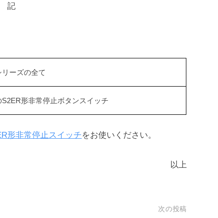
記
シリーズの全て
のS2ER形非常停止ボタンスイッチ
2ER形非常停止スイッチ
をお使いください。
以上
次の投稿