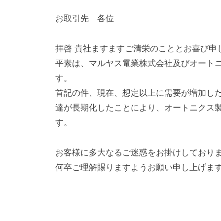
a
o
お取引先 各位
d
m
i
拝啓 貴社ますますご清栄のこととお喜び申
n
平素は、マルヤス電業株式会社及びオート
す。
首記の件、現在、想定以上に需要が増加し
達が長期化したことにより、オートニクス
す。
お客様に多大なるご迷惑をお掛けしており
何卒ご理解賜りますようお願い申し上げま