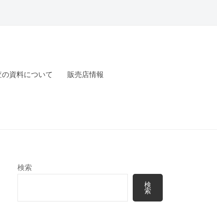
査の資料について
販売店情報
検索
検
索