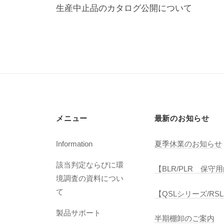
稿
生産中止品のカタログ公開について
ナ
ビ
ゲ
ー
シ
ョ
メニュー
最新のお知らせ
ン
Information
夏季休業のお知らせ
該当判定ならびに環
【BLR/PLR 保
境調査の資料につい
て
【QSLシリーズ/R
製品サポート
半期棚卸のご案内