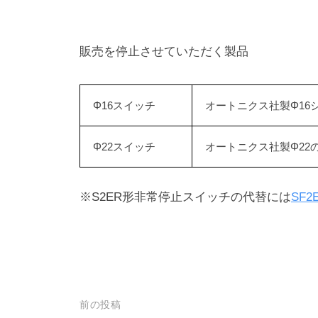
販売を停止させていただく製品
Φ16スイッチ
オートニクス社製Φ16
Φ22スイッチ
オートニクス社製Φ22
※S2ER形非常停止スイッチの代替には
SF
投
前の投稿