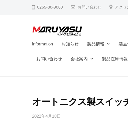
電
コ
0265-80-9000
お問い合わせ
アクセ
業
ン
株
テ
式
ン
会
ツ
マ
社
M
Information
お知らせ
製品情報
製品
へ
a
ル
ス
d
お問い合わせ
会社案内
製品在庫情報
ヤ
キ
e
ス
ッ
i
電
プ
n
業
N
株
a
オートニクス製スイッ
式
g
会
a
2022年4月18日
b
y
n
社