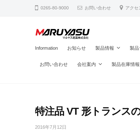
電
コ
0265-80-9000
お問い合わせ
アクセ
業
ン
株
テ
式
ン
会
ツ
マ
社
M
Information
お知らせ
製品情報
製品
へ
a
ル
ス
d
お問い合わせ
会社案内
製品在庫情報
ヤ
キ
e
ス
ッ
i
電
プ
n
業
N
株
a
特注品 VT 形トラン
式
g
会
a
2016年7月12日
b
y
n
社