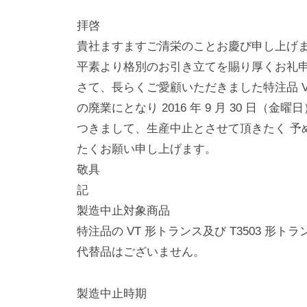
a
o
拝啓
d
m
貴社ますますご清栄のことお慶び申し上げ
i
平素より格別のお引き立てを賜り厚くお礼
n
さて、長らくご愛顧いただきました特注品 
の廃業にとなり 2016 年 9 月 30 日（
つきまして、生産中止とさせて頂きたく 予
たくお願い申し上げます。
敬具
記
製造中止対象商品
特注品の VT 形トランス及び T3503 形トラ
代替品はございません。
製造中止時期