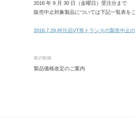
2016 年 9 月 30 日（金曜日）受注分まで
販売中止対象製品については下記一覧表を
2016.7.29.特注品VT形トランスの製造中止
投
前の投稿
稿
製品価格改定のご案内
ナ
ビ
ゲ
ー
シ
ョ