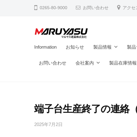
電
コ
0265-80-9000
お問い合わせ
アクセ
業
ン
株
テ
式
ン
会
ツ
マ
社
M
Information
お知らせ
製品情報
製品
へ
a
ル
ス
d
お問い合わせ
会社案内
製品在庫情報
ヤ
キ
e
ス
ッ
i
電
プ
n
業
N
株
a
端子台生産終了の連絡（
式
g
会
a
2025年7月2日
b
y
n
社