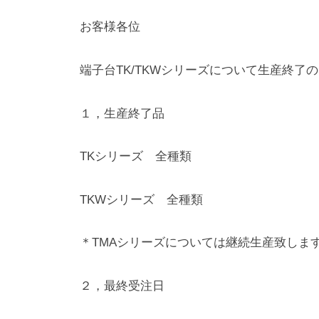
a
o
お客様各位
d
m
i
端子台TK/TKWシリーズについて生産終了
n
１，生産終了品
TKシリーズ 全種類
TKWシリーズ 全種類
＊TMAシリーズについては継続生産致しま
２，最終受注日