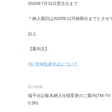
2025年7月31日受注分まで
＊納入期日は2025年12月納期分までとさ
以上
【案内文】
TK.TKW生産中止について
投
前の投稿
稿
端子台記板名納入仕様変更のご案内(TM-7V-
0.5R)
ナ