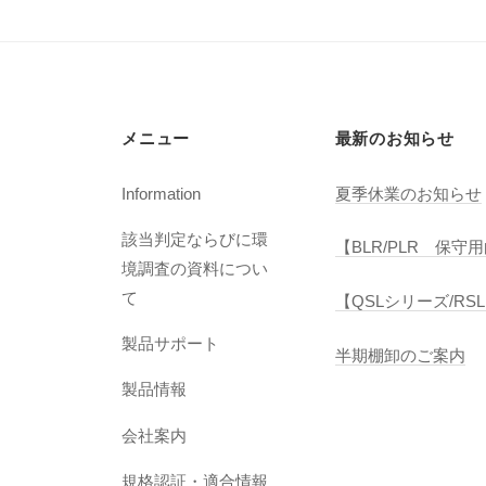
シ
ョ
ン
メニュー
最新のお知らせ
Information
夏季休業のお知らせ
該当判定ならびに環
【BLR/PLR 保
境調査の資料につい
て
【QSLシリーズ/R
製品サポート
半期棚卸のご案内
製品情報
会社案内
規格認証・適合情報