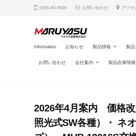
電
コ
0265-80-9000
お問い合わせ
アクセ
業
ン
株
テ
式
ン
会
ツ
マ
社
M
Information
お知らせ
製品情報
製品
へ
a
ル
ス
d
お問い合わせ
会社案内
製品在庫情報
ヤ
キ
e
ス
ッ
i
電
プ
n
業
N
株
a
2026年4月案内 価格
式
g
照光式SW各種）・ ネ
会
a
n
社