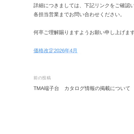
詳細につきましては、下記リンクをご確認
各担当営業までお問い合わせください。
何卒ご理解賜りますようお願い申し上げま
価格改定2026年4月
投
前の投稿
稿
TMA端子台 カタログ情報の掲載について
ナ
ビ
ゲ
ー