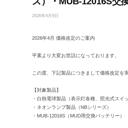
ズ）・MUB-12016S
o
2026年4月9日
b
y
a
2026年4月 価格改定のご案内
d
m
i
平素より大変お世話になっております。
n
この度、下記製品につきまして価格改定を
【対象製品】
・白熱電球製品（表示灯各種、照光式スイ
・ネオンランプ製品（NBシリーズ）
・MUB-12016S（MUD用交換バッテリー）