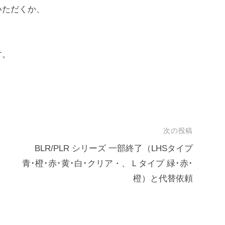
いただくか、
す。
次の投稿
BLR/PLR シリーズ 一部終了（LHSタイプ
青･橙･赤･黄･白･クリア・、Ｌタイプ 緑･赤･
橙）と代替依頼