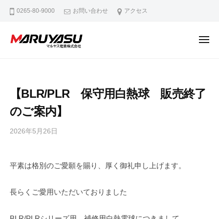
マ
ー
コ
0265-80-9000
お問い合わせ
アクセス
ル
ン
ヤ
テ
ス
メ
ン
電
ニ
ュ
マ
M
業
ツ
ー
ル
a
株
へ
式
d
ヤ
ス
【BLR/PLR 保守用白熱球 販売終了
会
e
ス
キ
社
i
のご案内】
電
ッ
n
業
プ
N
2026年5月26日
b
株
a
y
式
a
g
平素は格別のご愛願を賜り、厚く御礼申し上げます。
会
d
a
m
社
n
i
長らくご愛用いただいておりました
o
n
BLR/PLRシリーズ用 補修用白熱電球につきまして、