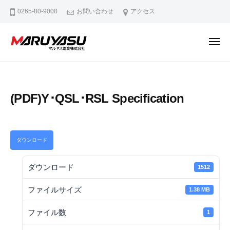
マ
ー
コ
0265-80-9000
お問い合わせ
アクセス
ル
ン
ヤ
テ
ス
メ
ン
電
ニ
ュ
マ
M
業
ツ
ー
ル
a
株
へ
式
d
ヤ
ス
(PDF)Y･QSL･RSL Specification
会
e
ス
キ
社
i
電
ッ
n
業
プ
N
ダウンロード
株
a
式
g
ダウンロード
1512
会
a
社
n
ファイルサイズ
1.38 MB
o
ファイル数
1