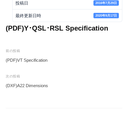
投稿日
2016年7月29日
最終更新日時
2020年9月17日
(PDF)Y･QSL･RSL Specification
投
前の投稿
稿
(PDF)VT Specification
ナ
ビ
次の投稿
ゲ
(DXF)A22 Dimensions
ー
シ
ョ
ン